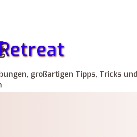
e
Retreat
g
Übungen, großartigen Tipps, Tricks u
n