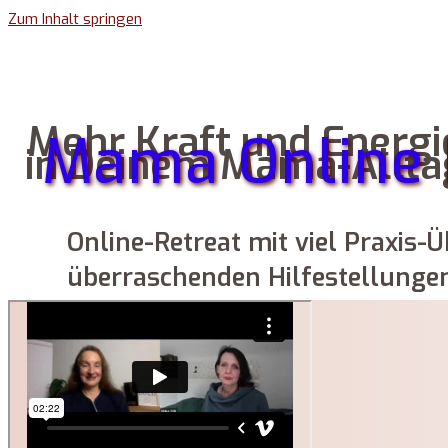
Zum Inhalt springen
Mehr Kraft und Energi
Mama Online 
in Deinem Mama-Allta
Online-Retreat mit viel Praxis-
überraschenden Hilfestellunge