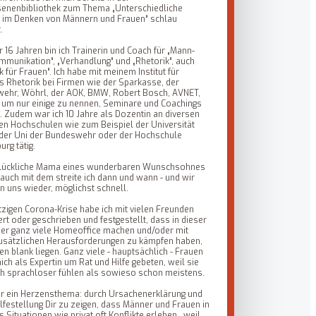
enenbibliothek zum Thema „Unterschiedliche
 im Denken von Männern und Frauen“ schlau
.
r 16 Jahren bin ich Trainerin und Coach für „Mann-
munikation“, „Verhandlung“ und „Rhetorik“, auch
k für Frauen“. Ich habe mit meinem Institut für
s Rhetorik bei Firmen wie der Sparkasse, der
ehr, Wöhrl, der AOK, BMW, Robert Bosch, AVNET,
, um nur einige zu nennen, Seminare und Coachings
. Zudem war ich 10 Jahre als Dozentin an diversen
en Hochschulen wie zum Beispiel der Universität
, der Uni der Bundeswehr oder der Hochschule
rg tätig.
 glückliche Mama eines wunderbaren Wunschsohnes
, auch mit dem streite ich dann und wann - und wir
n uns wieder, möglichst schnell.
etzigen Corona-Krise habe ich mit vielen Freunden
ert oder geschrieben und festgestellt, dass in dieser
 der ganz viele Homeoffice machen und/oder mit
zusätzlichen Herausforderungen zu kämpfen haben,
en blank liegen. Ganz viele - hauptsächlich - Frauen
ch als Expertin um Rat und Hilfe gebeten, weil sie
ch sprachloser fühlen als sowieso schon meistens.
mir ein Herzensthema: durch Ursachenerklärung und
lfestellung Dir zu zeigen, dass Männer und Frauen in
 Situationen wie privat oft Konflikte erleben , weil