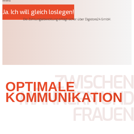
Mws
Ja. Ich will gleich loslegen!
Die Zahlungsabwicklung erfolgt sicher über Digistore24 GmbH.
ZWISCHEN
OPTIMALE
MÄNNERN UND
KOMMUNIKATION
FRAUEN